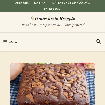
Zum
ÜBER UNS
KONTAKT
DATENSCHUTZERKLÄRUNG
IMPRESSUM
Inhalt
Omas beste Rezepte
springen
Omas beste Rezepte aus dem Voralpenland
Menü