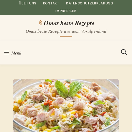
Zum
ÜBER UNS
KONTAKT
DATENSCHUTZERKLÄRUNG
IMPRESSUM
Inhalt
Omas beste Rezepte
springen
Omas beste Rezepte aus dem Voralpenland
Menü