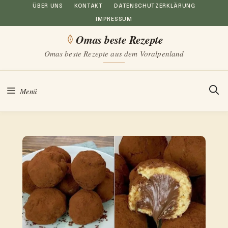
Zum
ÜBER UNS
KONTAKT
DATENSCHUTZERKLÄRUNG
IMPRESSUM
Inhalt
Omas beste Rezepte
springen
Omas beste Rezepte aus dem Voralpenland
Menü