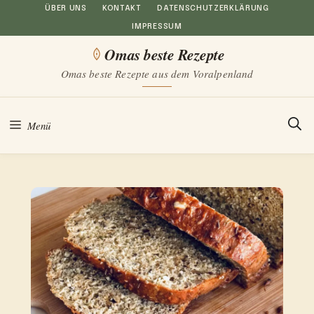
Zum
ÜBER UNS
KONTAKT
DATENSCHUTZERKLÄRUNG
IMPRESSUM
Inhalt
Omas beste Rezepte
springen
Omas beste Rezepte aus dem Voralpenland
Menü