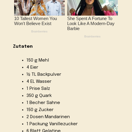
Zutaten
150 g Mehl
4 Eier
½ TL Backpulver
4 EL Wasser
1 Prise Salz
350 g Quark
1 Becher Sahne
150 g Zucker
2 Dosen Mandarinen
1 Packung Vanillezucker
6 Blatt Gelatine