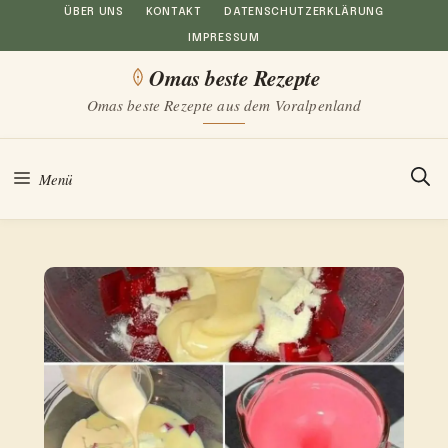
Zum
ÜBER UNS
KONTAKT
DATENSCHUTZERKLÄRUNG
IMPRESSUM
Inhalt
Omas beste Rezepte
springen
Omas beste Rezepte aus dem Voralpenland
Menü