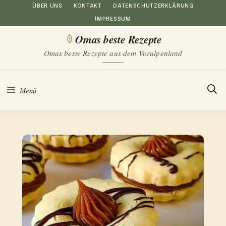
Zum
ÜBER UNS
KONTAKT
DATENSCHUTZERKLÄRUNG
IMPRESSUM
Inhalt
Omas beste Rezepte
springen
Omas beste Rezepte aus dem Voralpenland
Menü