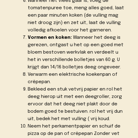
Wanneer het vlees gaar is, voeg de
tomatenpuree toe, meng alles goed, laat
een paar minuten koken (de vulling mag
niet droog zijn) en zet uit, laat de vulling
volledig afkoelen voor het garneren.
Vormen en koken:
Wanneer het deeg is
gerezen, ontgast u het op een goed met
bloem bestoven werkvlak en verdeelt u
het in verschillende bolletjes van 60 g. U
krijgt dan 14/16 bolletjes deeg ongeveer.
Verwarm een elektrische koekenpan of
crêpepan.
Bekleed een stuk vetvrij papier en rol het
deeg hierop uit met een deegroller, zorg
ervoor dat het deeg niet plakt door de
bodem goed te bestuiven. rol het vrij dun
uit, bedek het met vulling ( vrij koud.
Neem het perkamentpapier en schuif de
pizza op de pan of crêpepan Zonder vet