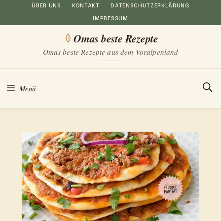
Zum
ÜBER UNS
KONTAKT
DATENSCHUTZERKLÄRUNG
IMPRESSUM
Inhalt
Omas beste Rezepte
springen
Omas beste Rezepte aus dem Voralpenland
Menü