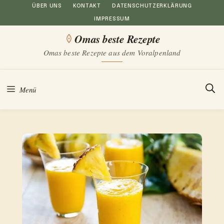
Zum
ÜBER UNS
KONTAKT
DATENSCHUTZERKLÄRUNG
IMPRESSUM
Inhalt
Omas beste Rezepte
springen
Omas beste Rezepte aus dem Voralpenland
Menü