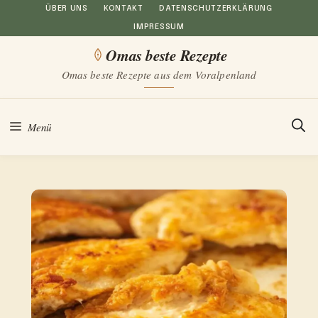
Zum
ÜBER UNS
KONTAKT
DATENSCHUTZERKLÄRUNG
IMPRESSUM
Inhalt
Omas beste Rezepte
springen
Omas beste Rezepte aus dem Voralpenland
Menü