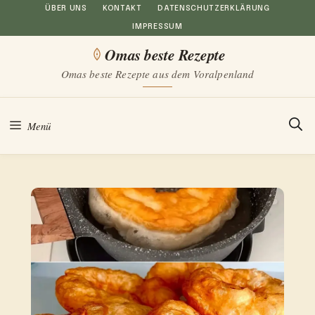
Zum
ÜBER UNS
KONTAKT
DATENSCHUTZERKLÄRUNG
IMPRESSUM
Inhalt
Omas beste Rezepte
springen
Omas beste Rezepte aus dem Voralpenland
Menü