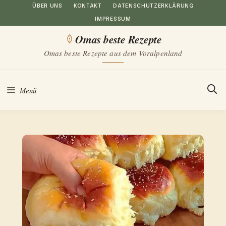
Zum
ÜBER UNS
KONTAKT
DATENSCHUTZERKLÄRUNG
IMPRESSUM
Inhalt
Omas beste Rezepte
springen
Omas beste Rezepte aus dem Voralpenland
Menü