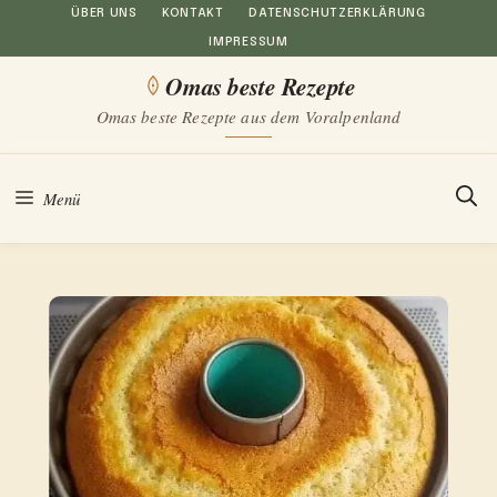
Zum
ÜBER UNS
KONTAKT
DATENSCHUTZERKLÄRUNG
IMPRESSUM
Inhalt
Omas beste Rezepte
springen
Omas beste Rezepte aus dem Voralpenland
Menü