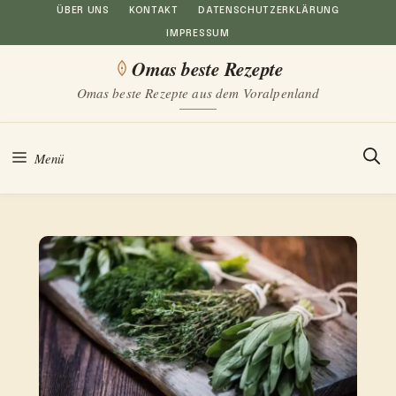
Zum
ÜBER UNS
KONTAKT
DATENSCHUTZERKLÄRUNG
IMPRESSUM
Inhalt
Omas beste Rezepte
springen
Omas beste Rezepte aus dem Voralpenland
Menü