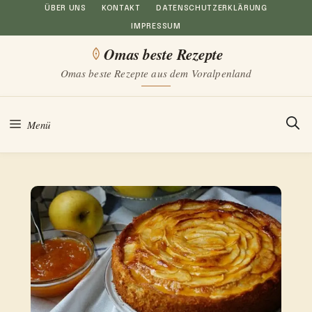
Zum
ÜBER UNS
KONTAKT
DATENSCHUTZERKLÄRUNG
IMPRESSUM
Inhalt
Omas beste Rezepte
springen
Omas beste Rezepte aus dem Voralpenland
Menü