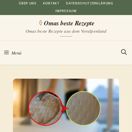
Zum
ÜBER UNS
KONTAKT
DATENSCHUTZERKLÄRUNG
IMPRESSUM
Inhalt
Omas beste Rezepte
springen
Omas beste Rezepte aus dem Voralpenland
Menü