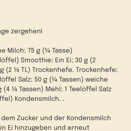
nge zergehen!
me Milch;
75 g (¼ Tasse)
slöffel) Smoothie;
Ein Ei;
30 g (2
 g (2 ¼ TL) Trockenhefe. Trockenhefe;
löffel Salz;
50 g (¼ Tassen) weiche
g (4 ¼ Tassen) Mehl;
1 Teelöffel Salz
öffel) Kondensmilch.
.
t dem Zucker und der Kondensmilch
ein Ei hinzugeben und erneut