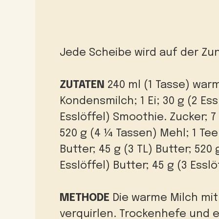
Jede Scheibe wird auf der Zu
ZUTATEN
240 ml (1 Tasse) war
Kondensmilch;
1 Ei;
30 g (2 Es
Esslöffel) Smoothie. Zucker;
7
520 g (4 ¼ Tassen) Mehl;
1 Tee
Butter;
45 g (3 TL) Butter;
520 
Esslöffel) Butter;
45 g (3 Essl
METHODE
Die warme Milch mi
verquirlen. Trockenhefe und 