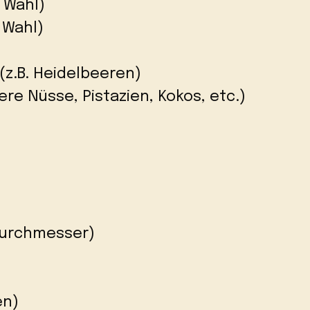
 Wahl)
 Wahl)
(z.B. Heidelbeeren)
re Nüsse, Pistazien, Kokos, etc.)
Durchmesser)
en)