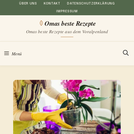
Zum
ÜBER UNS
KONTAKT
DATENSCHUTZERKLÄRUNG
IMPRESSUM
Inhalt
Omas beste Rezepte
springen
Omas beste Rezepte aus dem Voralpenland
Menü