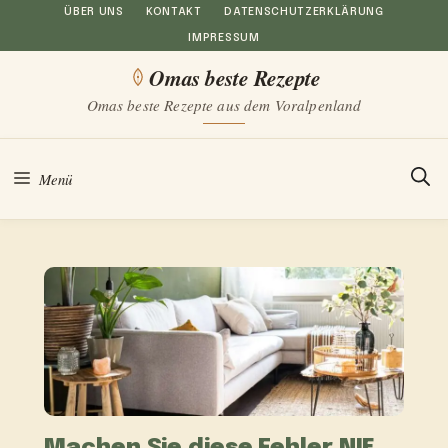
Zum
ÜBER UNS
KONTAKT
DATENSCHUTZERKLÄRUNG
IMPRESSUM
Inhalt
Omas beste Rezepte
springen
Omas beste Rezepte aus dem Voralpenland
Menü
Machen Sie diese Fehler NIE