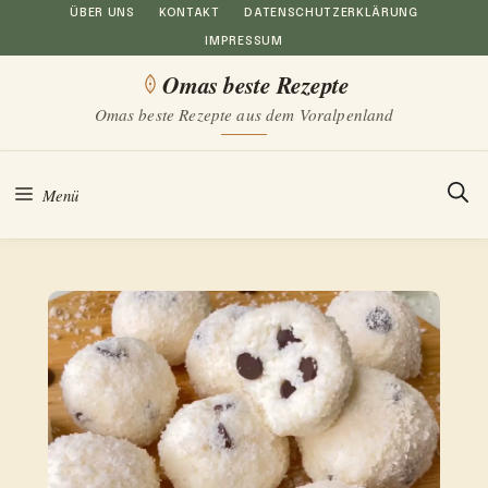
Zum
ÜBER UNS
KONTAKT
DATENSCHUTZERKLÄRUNG
IMPRESSUM
Inhalt
Omas beste Rezepte
springen
Omas beste Rezepte aus dem Voralpenland
Menü