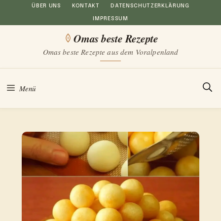
Zum
ÜBER UNS
KONTAKT
DATENSCHUTZERKLÄRUNG
IMPRESSUM
Inhalt
Omas beste Rezepte
springen
Omas beste Rezepte aus dem Voralpenland
Menü