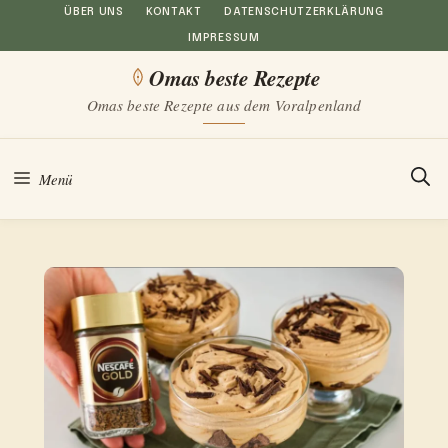
Zum
ÜBER UNS
KONTAKT
DATENSCHUTZERKLÄRUNG
IMPRESSUM
Inhalt
Omas beste Rezepte
springen
Omas beste Rezepte aus dem Voralpenland
Menü