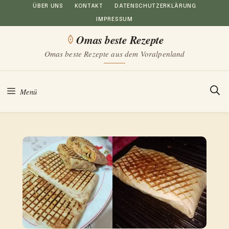
Zum
ÜBER UNS
KONTAKT
DATENSCHUTZERKLÄRUNG
IMPRESSUM
Inhalt
Omas beste Rezepte
springen
Omas beste Rezepte aus dem Voralpenland
Menü