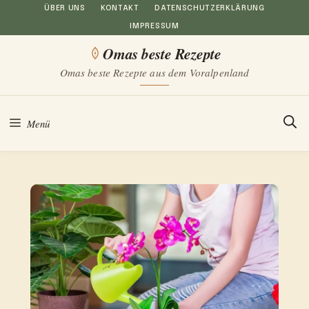
Zum
ÜBER UNS
KONTAKT
DATENSCHUTZERKLÄRUNG
IMPRESSUM
Inhalt
Omas beste Rezepte
springen
Omas beste Rezepte aus dem Voralpenland
Menü