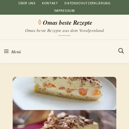
Zum
ÜBER UNS
KONTAKT
DATENSCHUTZERKLÄRUNG
IMPRESSUM
Inhalt
Omas beste Rezepte
springen
Omas beste Rezepte aus dem Voralpenland
Menü