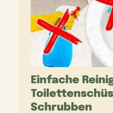
Einfache Reini
Toilettenschü
Schrubben