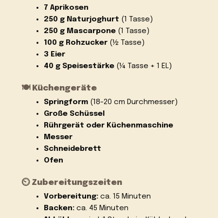
7 Aprikosen
250 g Naturjoghurt
(1 Tasse)
250 g Mascarpone
(1 Tasse)
100 g Rohzucker
(½ Tasse)
3 Eier
40 g Speisestärke
(¼ Tasse + 1 EL)
🍽️ Küchengeräte
Springform
(18-20 cm Durchmesser)
Große Schüssel
Rührgerät oder Küchenmaschine
Messer
Schneidebrett
Ofen
⏲️ Zubereitungszeiten
Vorbereitung:
ca. 15 Minuten
Backen:
ca. 45 Minuten