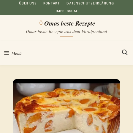
Zum
ÜBER UNS
KONTAKT
DATENSCHUTZERKLÄRUNG
IMPRESSUM
Inhalt
Omas beste Rezepte
springen
Omas beste Rezepte aus dem Voralpenland
Menü