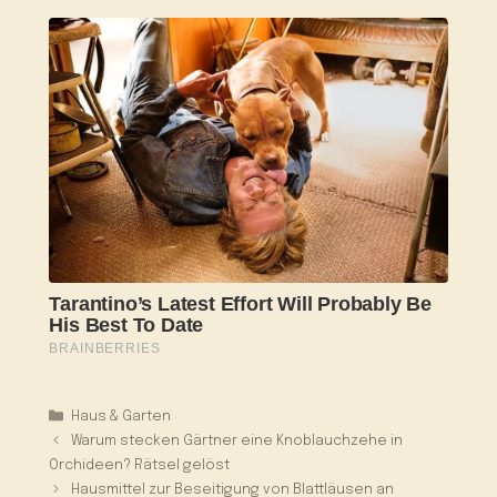
Kategorien
Haus & Garten
Warum stecken Gärtner eine Knoblauchzehe in
Orchideen? Rätsel gelöst
Hausmittel zur Beseitigung von Blattläusen an