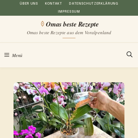
Zum
ÜBER UNS
KONTAKT
DATENSCHUTZERKLÄRUNG
IMPRESSUM
Inhalt
Omas beste Rezepte
springen
Omas beste Rezepte aus dem Voralpenland
Menü