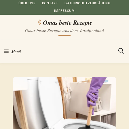
Zum
ÜBER UNS
KONTAKT
DATENSCHUTZERKLÄRUNG
IMPRESSUM
Inhalt
Omas beste Rezepte
springen
Omas beste Rezepte aus dem Voralpenland
Menü