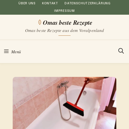
Zum
ÜBER UNS
KONTAKT
DATENSCHUTZERKLÄRUNG
IMPRESSUM
Inhalt
Omas beste Rezepte
springen
Omas beste Rezepte aus dem Voralpenland
Menü