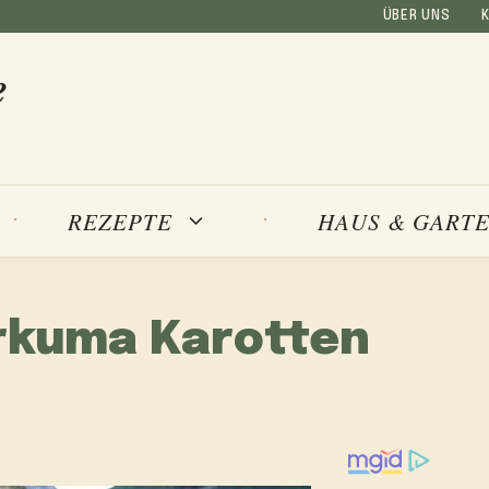
ÜBER UNS
e
REZEPTE
HAUS & GART
rkuma Karotten