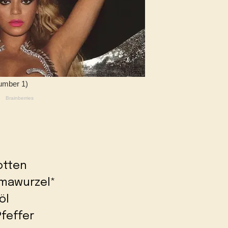
otten
kumawurzel*
öl
feffer