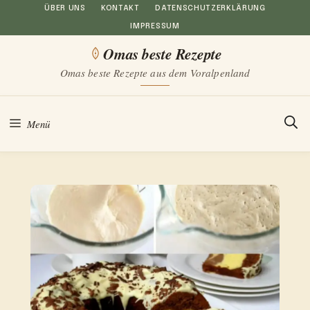
Zum
ÜBER UNS
KONTAKT
DATENSCHUTZERKLÄRUNG
IMPRESSUM
Inhalt
Omas beste Rezepte
springen
Omas beste Rezepte aus dem Voralpenland
Menü