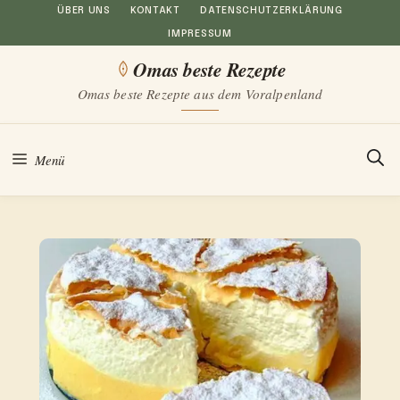
Zum
ÜBER UNS
KONTAKT
DATENSCHUTZERKLÄRUNG
IMPRESSUM
Inhalt
Omas beste Rezepte
springen
Omas beste Rezepte aus dem Voralpenland
Menü