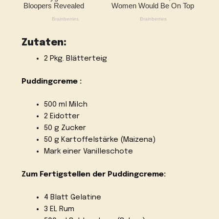
Zutaten:
2 Pkg. Blätterteig
Puddingcreme :
500 ml Milch
2 Eidotter
50 g Zucker
50 g Kartoffelstärke (Maizena)
Mark einer Vanilleschote
Zum Fertigstellen der Puddingcreme:
4 Blatt Gelatine
3 EL Rum