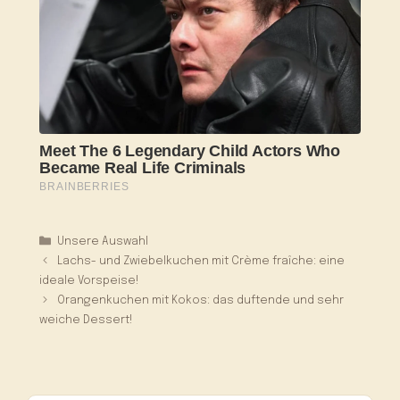
Kategorien
Unsere Auswahl
Lachs- und Zwiebelkuchen mit Crème fraîche: eine
ideale Vorspeise!
Orangenkuchen mit Kokos: das duftende und sehr
weiche Dessert!