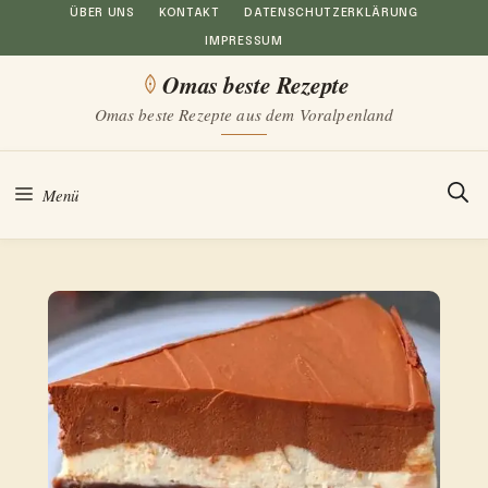
Zum
ÜBER UNS
KONTAKT
DATENSCHUTZERKLÄRUNG
IMPRESSUM
Inhalt
Omas beste Rezepte
springen
Omas beste Rezepte aus dem Voralpenland
Menü