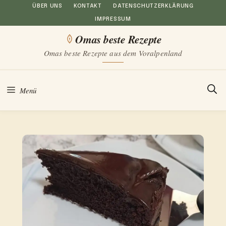
Zum
ÜBER UNS
KONTAKT
DATENSCHUTZERKLÄRUNG
IMPRESSUM
Inhalt
Omas beste Rezepte
springen
Omas beste Rezepte aus dem Voralpenland
Menü