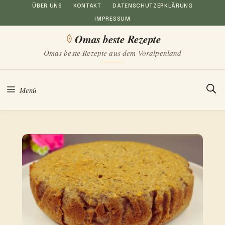
Zum
ÜBER UNS
KONTAKT
DATENSCHUTZERKLÄRUNG
IMPRESSUM
Inhalt
Omas beste Rezepte
springen
Omas beste Rezepte aus dem Voralpenland
Menü