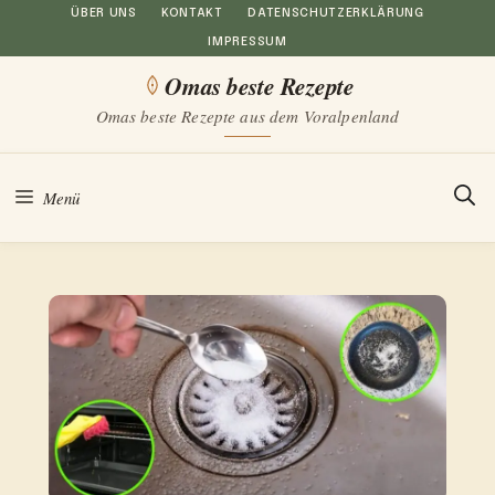
Zum
ÜBER UNS
KONTAKT
DATENSCHUTZERKLÄRUNG
IMPRESSUM
Inhalt
Omas beste Rezepte
springen
Omas beste Rezepte aus dem Voralpenland
Menü