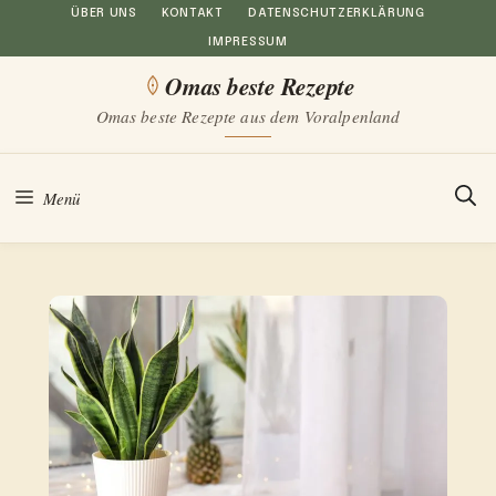
Zum
ÜBER UNS
KONTAKT
DATENSCHUTZERKLÄRUNG
IMPRESSUM
Inhalt
Omas beste Rezepte
springen
Omas beste Rezepte aus dem Voralpenland
Menü