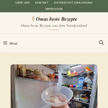
Zum
ÜBER UNS
KONTAKT
DATENSCHUTZERKLÄRUNG
IMPRESSUM
Inhalt
Omas beste Rezepte
springen
Omas beste Rezepte aus dem Voralpenland
Menü