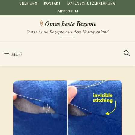
Zum
ÜBER UNS
KONTAKT
DATENSCHUTZERKLÄRUNG
IMPRESSUM
Inhalt
Omas beste Rezepte
springen
Omas beste Rezepte aus dem Voralpenland
Menü