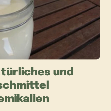
türliches und
chmittel
hemikalien