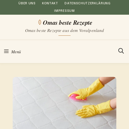
Zum
ÜBER UNS
KONTAKT
DATENSCHUTZERKLÄRUNG
IMPRESSUM
Inhalt
Omas beste Rezepte
springen
Omas beste Rezepte aus dem Voralpenland
Menü