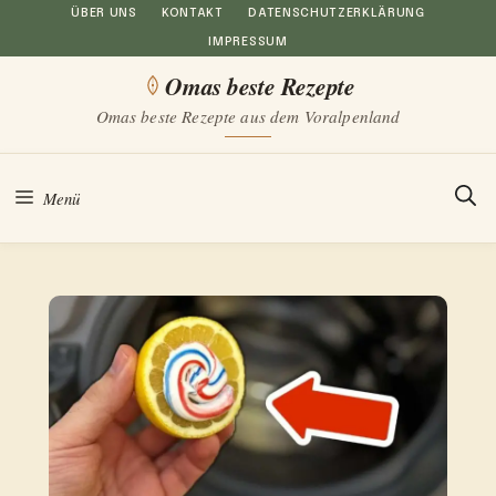
Zum
ÜBER UNS
KONTAKT
DATENSCHUTZERKLÄRUNG
IMPRESSUM
Inhalt
Omas beste Rezepte
springen
Omas beste Rezepte aus dem Voralpenland
Menü