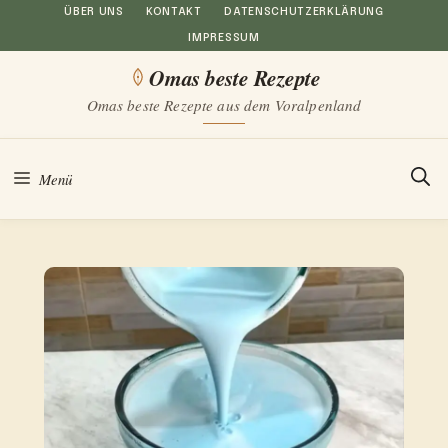
Zum
ÜBER UNS
KONTAKT
DATENSCHUTZERKLÄRUNG
IMPRESSUM
Inhalt
Omas beste Rezepte
springen
Omas beste Rezepte aus dem Voralpenland
Menü