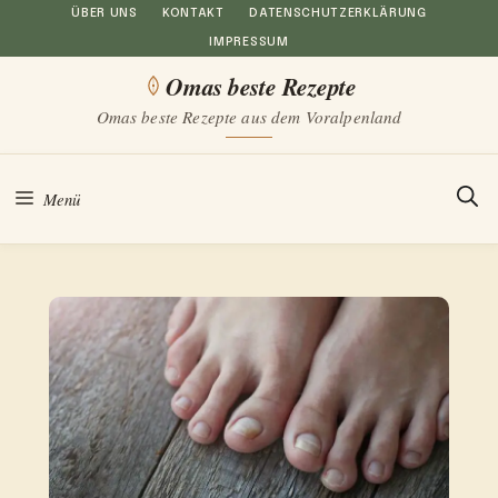
Zum
ÜBER UNS
KONTAKT
DATENSCHUTZERKLÄRUNG
IMPRESSUM
Inhalt
Omas beste Rezepte
springen
Omas beste Rezepte aus dem Voralpenland
Menü