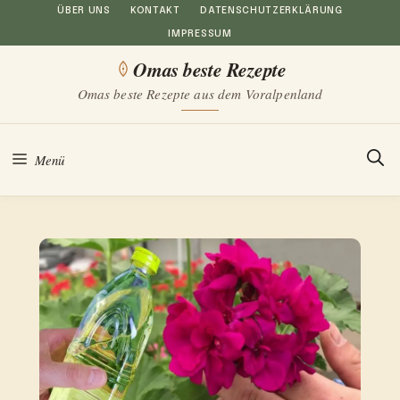
Zum
ÜBER UNS
KONTAKT
DATENSCHUTZERKLÄRUNG
IMPRESSUM
Inhalt
Omas beste Rezepte
springen
Omas beste Rezepte aus dem Voralpenland
Menü