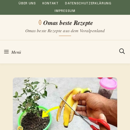
Zum
ÜBER UNS
KONTAKT
DATENSCHUTZERKLÄRUNG
IMPRESSUM
Inhalt
Omas beste Rezepte
springen
Omas beste Rezepte aus dem Voralpenland
Menü