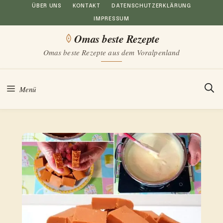
Zum
ÜBER UNS
KONTAKT
DATENSCHUTZERKLÄRUNG
IMPRESSUM
Inhalt
Omas beste Rezepte
springen
Omas beste Rezepte aus dem Voralpenland
Menü