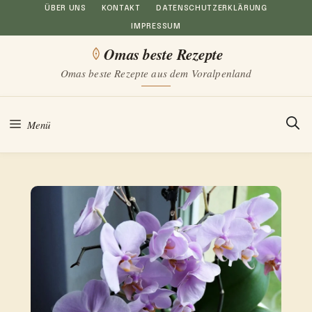
Zum
ÜBER UNS
KONTAKT
DATENSCHUTZERKLÄRUNG
IMPRESSUM
Inhalt
Omas beste Rezepte
springen
Omas beste Rezepte aus dem Voralpenland
Menü